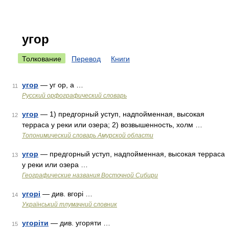
угор
Толкование
Перевод
Книги
угор
— уг ор, а …
11
Русский орфографический словарь
угор
— 1) предгорный уступ, надпойменная, высокая
12
терраса у реки или озера; 2) возвышенность, холм …
Топонимический словарь Амурской области
угор
— предгорный уступ, надпойменная, высокая терраса
13
у реки или озера …
Географические названия Восточной Сибири
угорі
— див. вгорі …
14
Український тлумачний словник
угоріти
— див. угоряти …
15