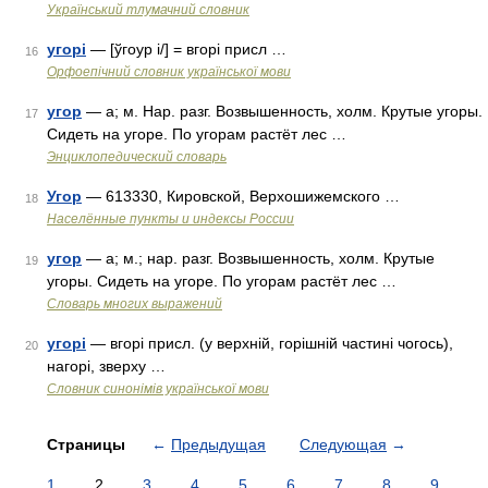
Український тлумачний словник
угорі
— [ўгоур і/] = вгорі присл …
16
Орфоепічний словник української мови
угор
— а; м. Нар. разг. Возвышенность, холм. Крутые угоры.
17
Сидеть на угоре. По угорам растёт лес …
Энциклопедический словарь
Угор
— 613330, Кировской, Верхошижемского …
18
Населённые пункты и индексы России
угор
— а; м.; нар. разг. Возвышенность, холм. Крутые
19
угоры. Сидеть на угоре. По угорам растёт лес …
Словарь многих выражений
угорі
— вгорі присл. (у верхній, горішній частині чогось),
20
нагорі, зверху …
Словник синонімів української мови
Страницы
←
Предыдущая
Следующая
→
1
2
3
4
5
6
7
8
9